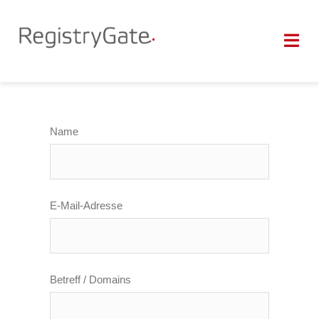
Zum
Inhalt
Tog
springen
Nav
SUPPORT
Name
WHOIS
KONTAKT
E-Mail-Adresse
Betreff / Domains